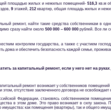
щей площадью жилых и нежилых помещений-
516,3
кв.м о
здов,
9
этажей,
212
квартир, общая площадь жилых и неж
льный ремонт, найти такие средства собственникам в одн
димо сразу найти около
500 000 – 600 000
рублей. Все ли с
естким контролем государства, а также с участием госпо
ить дома и обеспечить безопасность каждой семье, прожив
атить за капитальный ремонт, если у него нет на рука
капитальный ремонт возникает у собственников помещений 
и этом, отсутствие заключенного договора не освобождает 
ссийской Федерации, становясь собственником помещени
ства в этом доме. Это право возникает в силу закона. П
 имущества: как помещения (квартиры), так и общего имущ