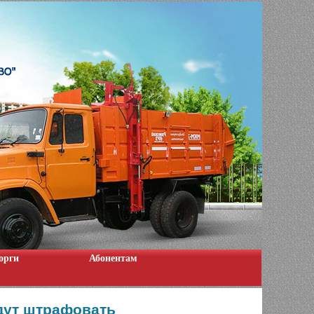
орги
Абонентам
дут штрафовать