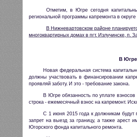
Отметим, в Югре сегодня капитальн
региональной программы капремонта в округе 
В Нижневартовском районе планируетс
многоквартирных домах в пгт. Излучинске, п. З
В Югре
Новая федеральная система капитально
должны участвовать в финансировании капре
проявляй заботу. И это - требование закона.
В Югре обязанность по уплате взносов 
строка - ежемесячный взнос на капремонт. Ис
С 1 июня 2015 года к должникам будут
запрет на выезд за границу, а также арест 
Югорского фонда капитального ремонта.