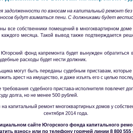
ия задолженности по взносам на капитальный ремонт без
носов будут взиматься пени. С должниками будет вестись
ны все собственники помещений в многоквартирном доме 
а каждого месяца. Такой вывод также подтверждается реш
 Югорский фонд капремонта будет вынужден обратиться в
судебные расходы будет нести должник.
щика могут быть переданы судебным приставам, которые 
ожить арест на имущество, и даже изъять его с целью посл
 требования судебного пристава-исполнителя повлечет до
уду долга, но не менее 500 рублей.
 на капитальный ремонт многоквартирных домов у собствен
сентября 2014 года.
официальном сайте Югорского фонда капитального рем
атить взнос» или по телефону горячей линии 8 800 555 4