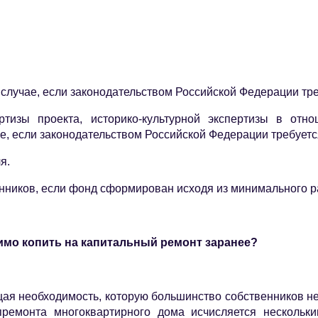
 случае, если законодательством Российской Федерации тре
ертизы проекта, историко-культурной экспертизы в от
е, если законодательством Российской Федерации требуетс
я.
енников, если фонд сформирован исходя из минимального ра
имо копить на капитальный ремонт заранее?
щая необходимость, которую большинство собственников не 
премонта многоквартирного дома исчисляется нескольк