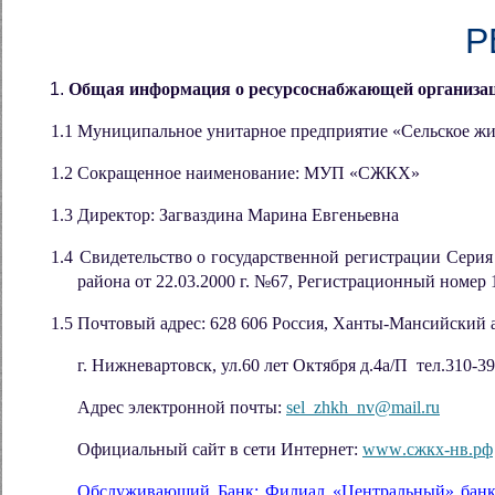
Р
Общая информация о ресурсоснабжающей организа
1.1
Муниципальное унитарное предприятие «Сельское ж
1.2
Сокращенное наименование: МУП «СЖКХ»
1.3
Директор: Загваздина Марина Евгеньевна
1.4
Свидетельство о государственной регистрации Сери
района от 22.03.2000 г. №67, Регистрационный номер 
1.5
Почтовый адрес: 628 606 Россия, Ханты-Мансийский
г. Нижневартовск, ул.60 лет Октября д.4а/П тел.310-39
Адрес электронной почты:
sel
_
zhkh
_
nv
@
mail
.
ru
Официальный сайт в сети Интернет:
www
.сжкх-нв.рф
Обслуживающий Банк: Филиал «Центральный»