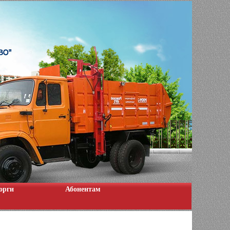
орги
Абонентам